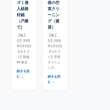
ズミ侵
後の空
入経路
室クリ
封鎖
ーニン
（戸建
グ（賃
て)
貸）
【施工
【施工
日】2026
日】2026
年2月15日
年1月12日
【カテゴ
【カテゴ
リ】防鼠
リ】空室
## 東京…
クリーニ
ング…
続きを読
む →
続きを読
む →