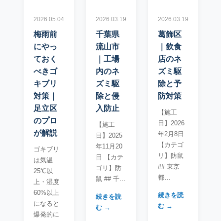
2026.05.04
2026.03.19
2026.03.19
梅雨前
千葉県
葛飾区
にやっ
流山市
｜飲食
ておく
｜工場
店のネ
べきゴ
内のネ
ズミ駆
キブリ
ズミ駆
除と予
対策｜
除と侵
防対策
足立区
入防止
【施工
のプロ
日】2026
【施工
が解説
年2月8日
日】2025
【カテゴ
年11月20
ゴキブリ
リ】防鼠
日 【カテ
は気温
## 東京
ゴリ】防
25℃以
都…
鼠 ## 千…
上・湿度
60%以上
続きを読
続きを読
になると
む →
む →
爆発的に