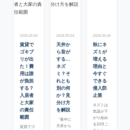
2026.05.04
2026.05.04
2026.05.04
賃貸で
天井か
秋にネ
ゴキブ
ら音が
ズミが
リが出
する…
増える
た！費
ネズ
理由と
用は誰
ミ？そ
今すぐ
が負担
れとも
できる
する？
別の何
侵入防
入居者
か？見
止策
と大家
分け方
ネズミは
の責任
を解説
気温が下
範囲
がり始め
「夜中に
る10月ご
天井から
賃貸でゴ