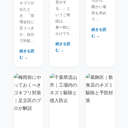
ろから、
音がす
キブリが
暖かい場
る…」と
出たと
所を求め
いうご相
き、「管
て…
談は、
理会社に
春〜秋に
言うべき
続きを読
かけてS…
か、自分
む →
で対処…
続きを読
む →
続きを読
む →